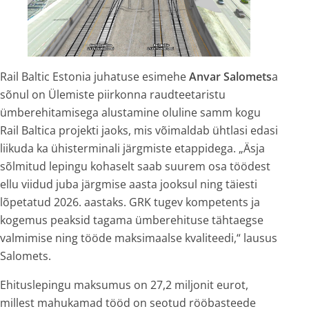
Rail Baltic Estonia juhatuse esimehe
Anvar Salomets
a
sõnul on Ülemiste piirkonna raudteetaristu
ümberehitamisega alustamine oluline samm kogu
Rail Baltica projekti jaoks, mis võimaldab ühtlasi edasi
liikuda ka ühisterminali järgmiste etappidega. „Äsja
sõlmitud lepingu kohaselt saab suurem osa töödest
ellu viidud juba järgmise aasta jooksul ning täiesti
lõpetatud 2026. aastaks. GRK tugev kompetents ja
kogemus peaksid tagama ümberehituse tähtaegse
valmimise ning tööde maksimaalse kvaliteedi,“ lausus
Salomets.
Ehituslepingu maksumus on 27,2 miljonit eurot,
millest mahukamad tööd on seotud rööbasteede