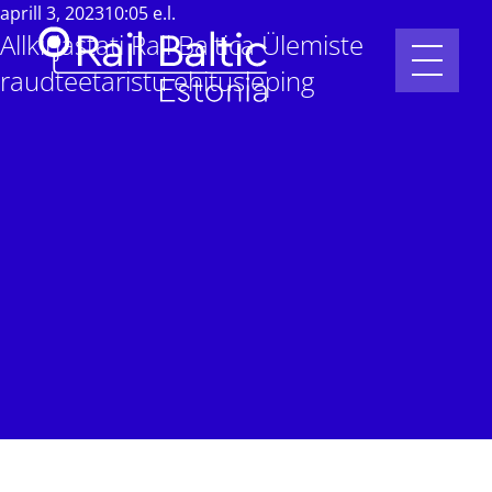
aprill 3, 2023
10:05 e.l.
Allkirjastati Rail Baltica Ülemiste
raudteetaristu ehitusleping
RB Ülemiste Terminal
RB Ülemiste Terminal