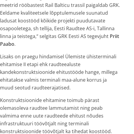
meetrid rööbastest Rail Balticu trassil paigaldab GRK.
Eeldame kvaliteetsele lõpptulemusele suunatud
ladusat koostööd kõikide projekti puudutavate
osapooletega, sh tellija, Eesti Raudtee AS-i, Tallinna
linna ja teistega,“ selgitas GRK Eesti AS tegevjuht
Priit
Paabo
.
Lisaks on praegu hindamisel Ülemiste ühisterminali
ehitamise II etapi ehk raudteealuste
kandekonstruktsioonide ehitustööde hange, millega
ehitatakse valmis terminali maa-alune korrus ja
muud seotud raudteerajatised.
Konstruktsioonide ehitamine toimub pärast
olemasoleva raudtee lammutamist ning peab
valmima enne uute raudteede ehitust nõudes
infrastruktuuri töövõtjalt ning terminali
konstruktsioonide töövõtjalt ka tihedat koostööd.