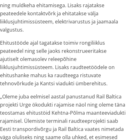
ning muldkeha ehitamisega. Lisaks rajatakse
peateedele kontaktvõrk ja ehitatakse välja
liiklusjuhtimissüsteem, elektrivarustus ja jaamaala
valgustus.
Ehitustööde ajal tagatakse toimiv rongiliiklus
peateedel ning selle jaoks rekonstrueeritakse
ajutiselt olemasolev releepõhine
liiklusjuhtimissüsteem. Lisaks raudteetöödele on
ehitushanke mahus ka raudteega ristuvate
tehnovõrkude ja Kantsi viadukti ümberehitus.
„Oleme juba eelmisel aastal panustanud Rail Baltica
projekti Urge ökodukti rajamise näol ning oleme täna
teostamas ehitustöid Kehtna-Põlma maanteeviadukti
rajamisel. Ülemiste terminali raudteeprojekti saab
Eesti transpordivõrgu ja Rail Baltica vaates nimetada
väga oluliseks ning saame olla uhked, et esimesed