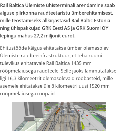
Rail Baltica Ülemiste ühisterminali arendamine saab
alguse piirkonna raudteetaristu ümberehitamisest,
mille teostamiseks allkirjastasid Rail Baltic Estonia
ning ühispakkujad GRK Eesti AS ja GRK Suomi OY
lepingu mahus 27,2 miljonit eurot.
Ehitustööde käigus ehitatakse ümber olemasolev
Ülemiste raudteeinfrastruktuur, et teha ruumi
tulevikus ehitatavale Rail Baltica 1435 mm
rööpmelaiusega raudteele. Selle jaoks lammutatakse
ligi 16,3 kilomeetrit olemasolevaid rööbasteid, mille
asemele ehitatakse üle 8 kilomeetri uusi 1520 mm
rööpmelaiusega rööpaid.